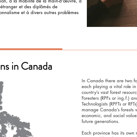
tion, à la mobilité de la main-d'œuvre, à
l'étranger et des diplômés de
nnalisme et à divers autres problèmes
ons in Canada
In Canada there are two fo
each playing a vital role 
country’s vast forest resour
Foresters (RPFs or ing.f.) a
Technologists (RPFTs or RFTs
manage Canada’s forests w
economic, and social values
future generations.
Each province has its own