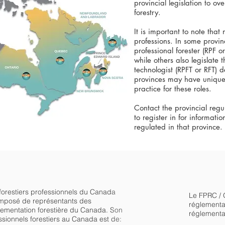
provincial legislation to ov
forestry.
It is important to note that
professions. In some provin
professional forester (RPF o
while others also legislate 
technologist (RPFT or RFT) d
provinces may have unique t
practice for these roles.
Contact the provincial regul
to register in for informati
regulated in that province.
orestiers professionnels du Canada
Le FPRC / 
omposé de représentants des
réglementa
lementation forestière du Canada. Son
réglementat
ssionnels forestiers au Canada est de: