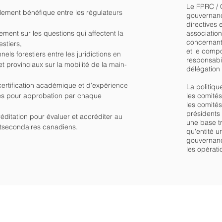
Le FPRC / 
lement bénéfique entre les régulateurs
gouvernance
directives 
ent sur les questions qui affectent la
associations
concernant 
stiers,
et le comp
els forestiers entre les juridictions en
responsabili
 provinciaux sur la mobilité de la main-
délégation 
certification académique et d'expérience
La politiqu
ces pour approbation par chaque
les comité
les comités
présidents 
éditation pour évaluer et accréditer au
une base tr
tsecondaires canadiens.
qu'entité 
gouvernance
les opérati