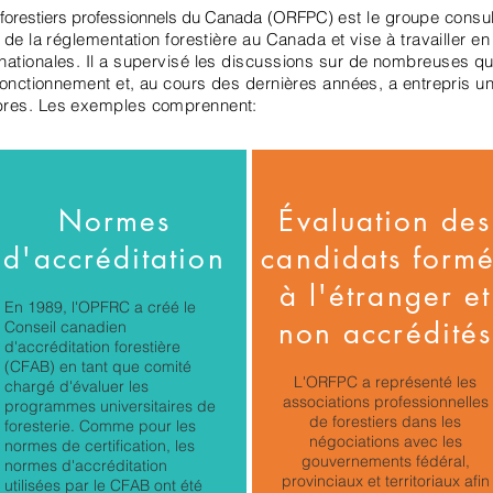
forestiers professionnels du Canada
(ORFPC)
est le groupe consult
de la réglementation forestière au Canada et vise à travailler en
ationales. Il a supervisé les discussions sur de nombreuses qu
fonctionnement et, au cours des dernières années, a entrepris u
bres. Les exemples comprennent:
Normes
Évaluation des
d'accréditation
candidats form
à l'étranger et
En 1989, l'OPFRC a créé le
non accrédités
Conseil canadien
d'accréditation forestière
(CFAB) en tant que comité
L'ORFPC a représenté les
chargé d'évaluer les
associations professionnelles
programmes universitaires de
de forestiers dans les
foresterie. Comme pour les
négociations avec les
normes de certification, les
gouvernements fédéral,
normes d'accréditation
provinciaux et territoriaux afin
utilisées par le CFAB ont été