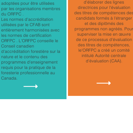
d'élaborer des lignes
adoptées pour être utilisées
directrices pour l'évaluation
par les organisations membres
des titres de compétences de
du ORFPC .
candidats formés à l'étranger
Les normes d'accréditation
et des diplômés des
utilisées par le CFAB sont
programmes non agréés. Pou
entièrement harmonisées avec
superviser la mise en œuvre
les normes de certification
de ce processus d'évaluation
ORFPC . L'ORFPC conseille le
des titres de compétences,
Conseil canadien
le'ORFPC a créé un comité
d'accréditation forestière sur la
intitulé Autorité centrale
nature et le contenu des
d'évaluation (CAA).
programmes d'enseignement
requis pour la pratique de la
foresterie professionnelle au
Canada.