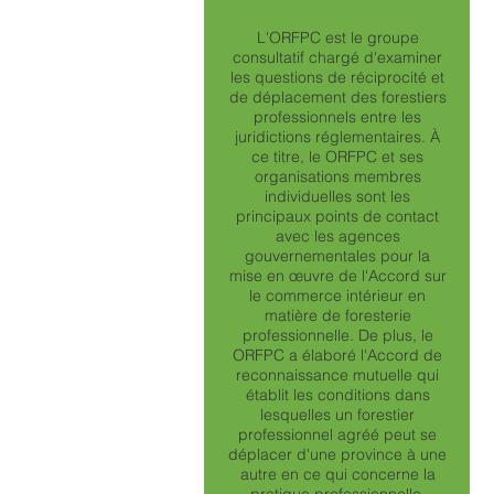
L'ORFPC est le groupe
consultatif chargé d'examiner
les questions de réciprocité et
de déplacement des forestiers
professionnels entre les
juridictions réglementaires. À
ce titre, le ORFPC et ses
organisations membres
individuelles sont les
principaux points de contact
avec les agences
gouvernementales pour la
mise en œuvre de l'Accord sur
le commerce intérieur en
matière de foresterie
professionnelle. De plus, le
ORFPC a élaboré l'Accord de
reconnaissance mutuelle qui
établit les conditions dans
lesquelles un forestier
professionnel agréé peut se
déplacer d'une province à une
autre en ce qui concerne la