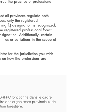
ersee the practice of professional
 not all provinces regulate both
ces, only the registered
r ing.f.) designation is recognized,
the registered professional forest
esignation. Additionally, certain
itles or variations in the scope of
ator for the jurisdiction you wish
on on how the professions are
ORFPC fonctionne dans le cadre
ire des organismes provinciaux de
ion forestière.